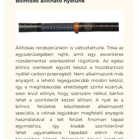
Bilincses állítható nyelünk
Állítókás rendszerünkön is változtattunk. Titka az
egyszerűségében rejlik, amit egy excenteres
rozsdamentes szerkezettel rögzítünk. Az egész
bilincs szerkezet együtt készül a hozzátartozó
nyéllel carbon prepregből. Nem alkalmazunk más
anyagot, a lehető legegyszerűbb módon készül,
így a meghibásodás ehetőségét szinte kizártuk,
ezen kívül előnye, hogy szerszám nélkül, bárhol
lehet a szorítóerőt kézzel állítani. A nyél és a
bilincs felületek készítésénél alkalmazott
speciális, a célnak legjobban megfelelő anyagok
használatával a két felület finoman tapad
egymáshoz, így kisebb szorítóerővel
lehet ugyanakkora tapadást elérni más
típusokhoz képest. Bármelyik típusú lapátunk