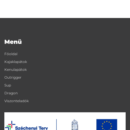
Menü
Főoldal
Kajaklapátok
Kenulapátok
Outrigger
Sup
Dragon
Viszonteladók