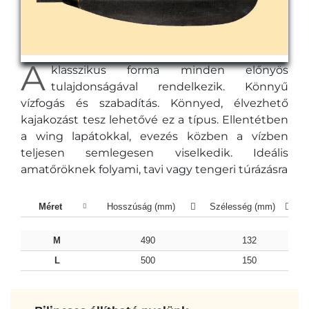
A
klasszikus forma minden előnyös
tulajdonságával rendelkezik. Könnyű
vízfogás és szabadítás. Könnyed, élvezhető
kajakozást tesz lehetővé ez a típus. Ellentétben
a wing lapátokkal, evezés közben a vízben
teljesen semlegesen viselkedik. Ideális
amatőröknek folyami, tavi vagy tengeri túrázásra
Méret
Hosszúság (mm)
Szélesség (mm)
M
490
132
L
500
150